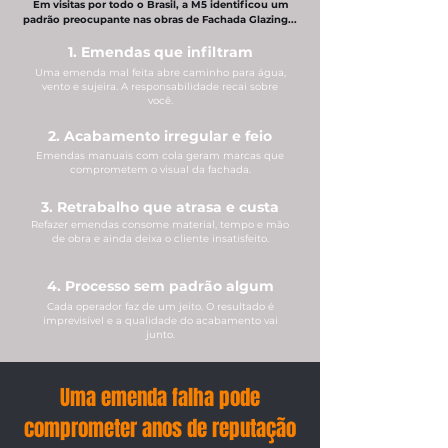
Em visitas por todo o Brasil, a M5 identificou um
padrão preocupante nas obras de Fachada Glazing...
1. Emendas que infiltram
Uma emenda mal feita abre caminho para água,
vento e sujeira. A responsabilidade recai sobre
você.
2. Acabamento irregular e feio
Emendas manuais com cola geram marcas que
comprometem o visual da fachada.
3. Retrabalho que atrasa e custa
Refazer emendas consome material, tempo e mão
de obra e ainda deixa o cliente insatisfeito.
4. Processo sem padrão algum
Cada operador faz de um jeito. O resultado é
imprevisível e a qualidade do acabamento vai
junto.
Uma emenda falha pode
comprometer anos de reputação