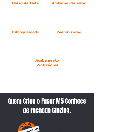
União Perfeita
Proteção das Mãos
Solda guarnições de
Elimina o contato com
forma resistente.
colas agressivas. Preserve
Emendas duráveis que
suas digitais e evite dedos
não cedem com o tempo.
machucados no dia a dia.
Estanqueidade
Padronização
Elimina infiltrações e
Processo idêntico em
falhas. Mais segurança e
todas as emendas.
qualidade para a
Reduz erros e elimina
fachada.
retrabalhos.
Acabamento
Profissional
Emendas limpas e
uniformes que
valorizam o resultado
final da obra.
Quem Criou o Fusor M5 Conhece
de Fachada Glazing.