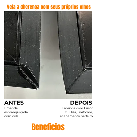
Veja a diferença com seus próprios olhos
ANTES
DEPOIS
Emenda
Emenda com Fusor
esbranquiçada
M5: lisa, uniforme,
com cola
acabamento perfeito
Benefícios