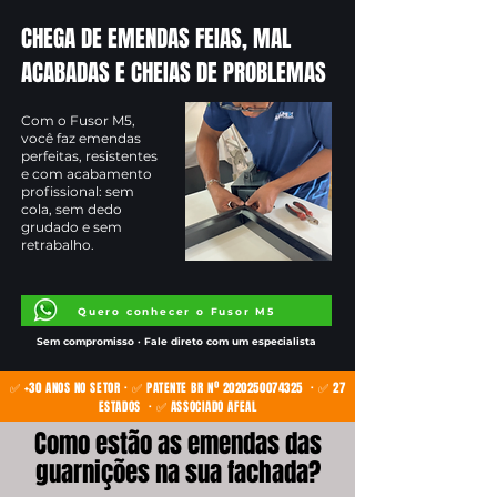
CHEGA DE EMENDAS FEIAS, MAL
ACABADAS E CHEIAS DE PROBLEMAS
Com o Fusor M5,
você faz emendas
perfeitas, resistentes
e com acabamento
profissional: sem
cola, sem dedo
grudado e sem
retrabalho.
Quero conhecer o Fusor M5
Sem compromisso · Fale direto com um especialista
✅ +30 ANOS NO SETOR · ✅ PATENTE BR Nº
2020250074325
· ✅ 27
ESTADOS · ✅ ASSOCIADO AFEAL
Como estão as emendas das
guarnições na sua fachada?