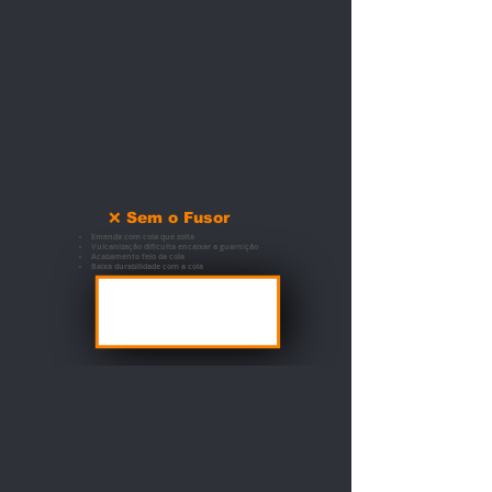
❌ Sem o Fusor
Emenda com cola que solta
Vulcanização dificulta encaixar a guarnição
Acabamento feio da cola
Baixa durabilidade com a cola