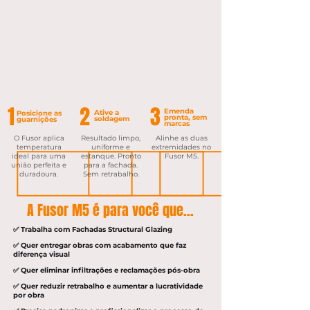
1
2
3
Emenda
Ative a
Posicione as
pronta, sem
soldagem
guarnições
marcas
O Fusor aplica
Resultado limpo,
Alinhe as duas
temperatura
uniforme e
extremidades no
ideal para uma
estanque. Pronto
Fusor M5.
união perfeita e
para a fachada.
duradoura.
Sem retrabalho.
A Fusor M5 é para você que...
✅ Trabalha com Fachadas Structural Glazing
✅ Quer entregar obras com acabamento que faz
diferença visual
✅ Quer eliminar infiltrações e reclamações pós-obra
✅ Quer reduzir retrabalho e aumentar a lucratividade
por obra