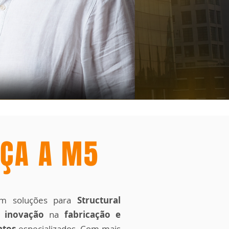
ÇA A M5
em soluções para
Structural
m
inovação
na
fabricação e
ntos
especializados. Com mais