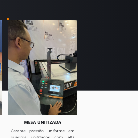
MESA UNITIZADA
Garante pressão uniforme em
quadros unitizados com alta