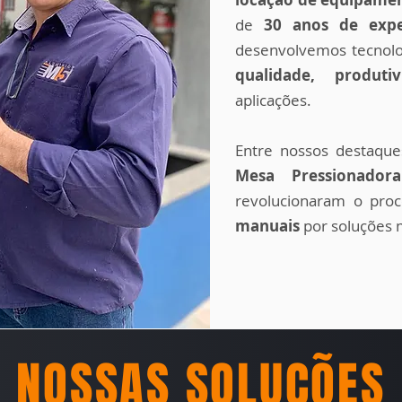
de
30 anos de expe
desenvolvemos tecnolo
qualidade, produt
aplicações.
Entre nossos destaqu
Mesa Pressionador
revolucionaram o pro
manuais
por soluções m
NOSSAS SOLUÇÕES