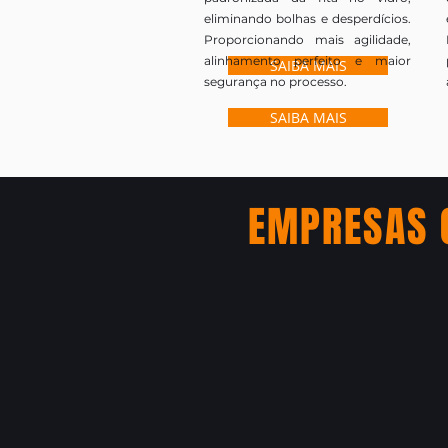
eliminando bolhas e desperdícios.
Proporcionando mais agilidade,
alinhamento perfeito e maior
SAIBA MAIS
segurança no processo.
SAIBA MAIS
EMPRESAS 