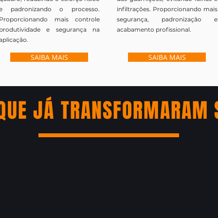
e padronizando o processo.
infiltrações. Proporcionando mais
Proporcionando mais controle
segurança, padronização e
produtividade e segurança na
acabamento profissional.
aplicação.
SAIBA MAIS
SAIBA MAIS
QUE JÁ TRANSFORMARAM 