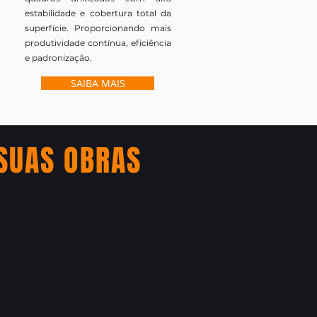
estabilidade e cobertura total da
superfície. Proporcionando mais
produtividade contínua, eficiência
e padronização.
SAIBA MAIS
SUAS OBRAS