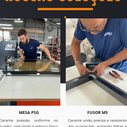
MESA PSG
FUSOR M5
Garante pressão uniforme no
Garante união precisa e resistente
quadro, reduzindo o esforço físico
das guarnições, evitando falhas e