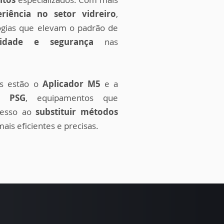
riência no setor vidreiro
,
gias que elevam o padrão de
ividade e segurança
nas
es estão o
Aplicador M5
e a
a PSG
, equipamentos que
cesso ao
substituir métodos
ais eficientes e precisas.