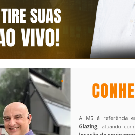
 TIRE SUAS
AO VIVO!
CONHE
A M5 é referência 
Glazing
, atuando co
locação de equipame